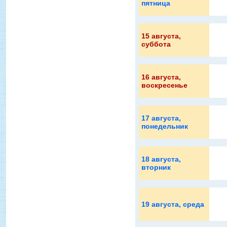
пятница
15 августа
,
суббота
16 августа
,
воскресенье
17 августа
,
понедельник
18 августа
,
вторник
19 августа
, среда