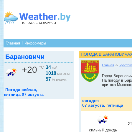
Главная
Информеры
ПОГОДА В БАРАНОВИЧА
Барановичи
Главная
->
Брестск
+20
°C
34
км/ч
1018
мм рт.ст.
Город Баранович
57
% влажн.
На погоду в Бар
притока Мышанк
Погода сейчас,
пятница 07 августа
сегодня
07 августа, пятница
У
сильный дождь