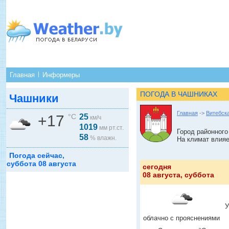
Главная
Информеры
ПОГОДА В ЧАШНИКАХ
Чашники
Главная
->
Витебск
+17
°C
25
км/ч
1019
мм рт.ст.
Город районного
58
% влажн.
На климат влия
Погода сейчас,
суббота 08 августа
сегодня
08 августа, суббота
У
облачно с прояснениями