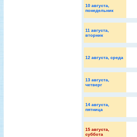
10 августа
,
понедельник
11 августа
,
вторник
12 августа
, среда
13 августа
,
четверг
14 августа
,
пятница
15 августа
,
суббота