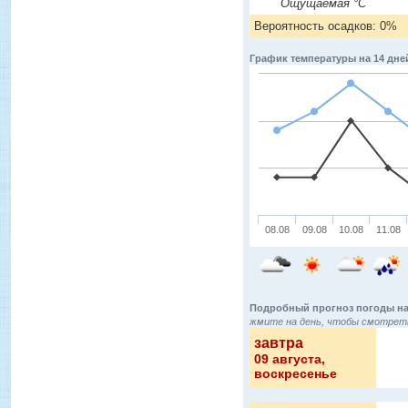
Ощущаемая °C
Вероятность осадков: 0%
График температуры на 14 дне
08.08
09.08
10.08
11.08
Подробный прогноз погоды на
жмите на день, чтобы смотреть
завтра
09 августа
,
воскресенье