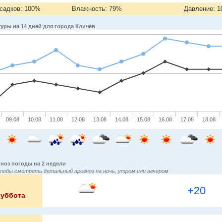
садков: 100%
Влажность: 79%
Давление: 1
уры на 14 дней для города Кличев
09.08
10.08
11.08
12.08
13.08
14.08
15.08
16.08
17.08
18.08
ноз погоды на 2 недели
тобы смотреть детальный прогноз на ночь, утром или вечером
+20
суббота