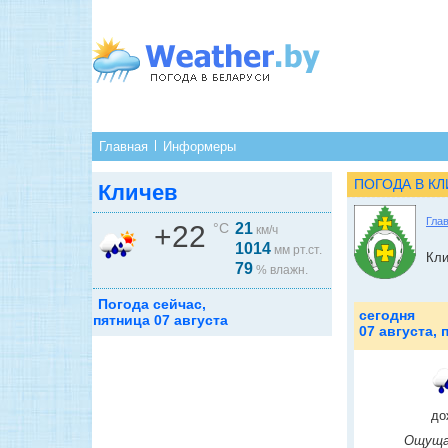
Главная
Информеры
ПОГОДА В К
Кличев
Гла
+22
°C
21
км/ч
1014
мм рт.ст.
Кли
79
% влажн.
Погода сейчас,
сегодня
пятница 07 августа
07 августа, 
до
Ощуща