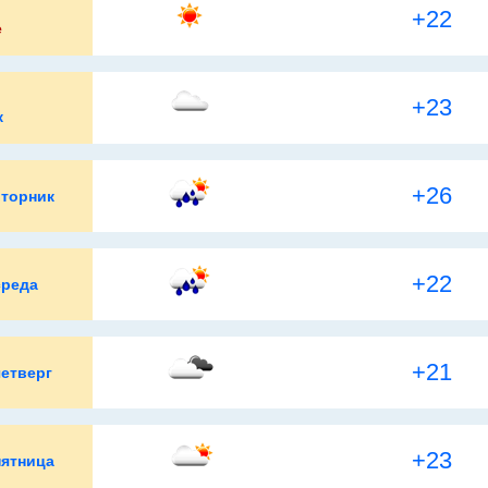
+22
е
+23
к
+26
вторник
+22
среда
+21
четверг
+23
пятница