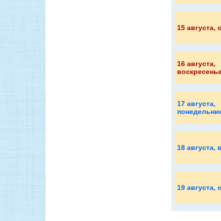
15 августа
, 
16 августа
,
воскресень
17 августа
,
понедельни
18 августа
, 
19 августа
, 