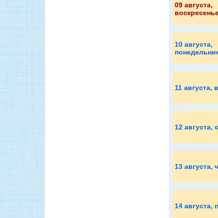
09 августа
,
воскресень
10 августа
,
понедельни
11 августа
, 
12 августа
, 
13 августа
, 
14 августа
, 