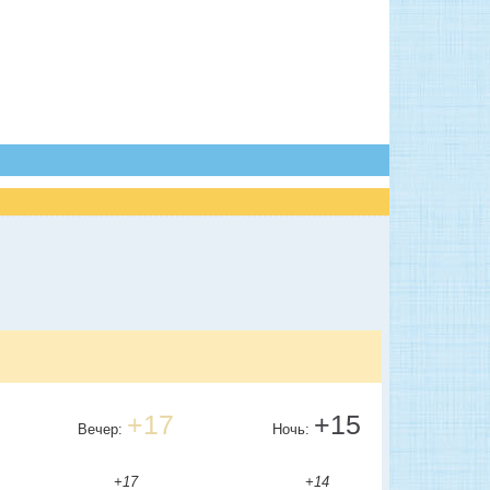
+17
+15
Вечер:
Ночь:
+17
+14