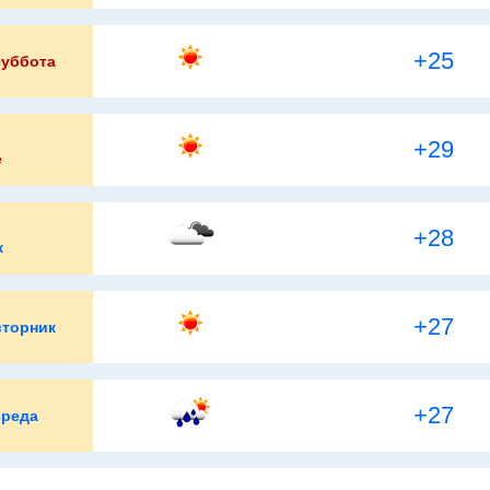
+25
суббота
+29
е
+28
к
+27
вторник
+27
среда