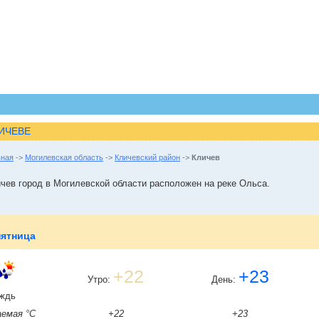
ЛИЧЕВЕ
вная
->
Могилевская область
->
Кличевский район
->
Кличев
чев город в Могилевской области расположен на реке Ольса.
пятница
+22
+23
Утро:
День:
ждь
емая °C
+22
+23