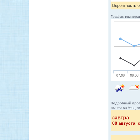
Вероятность о
График температ
07.08
08.08
Подробный прог
жмите на день, ч
завтра
08 августа
, 