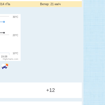
014 гПа
Ветер: 21 км/ч
30°C
20°C
10°C
19.08
Highcharts.com
+12