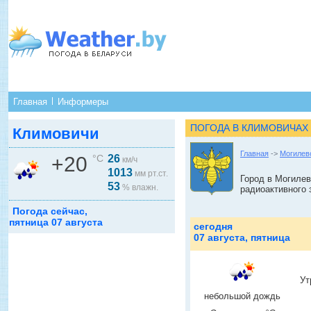
Главная
Информеры
ПОГОДА В КЛИМОВИЧАХ
Климовичи
Главная
->
Могилев
+20
°C
26
км/ч
1013
мм рт.ст.
Город в Могилев
53
% влажн.
радиоактивного 
Погода сейчас,
пятница 07 августа
сегодня
07 августа, пятница
Ут
небольшой дождь