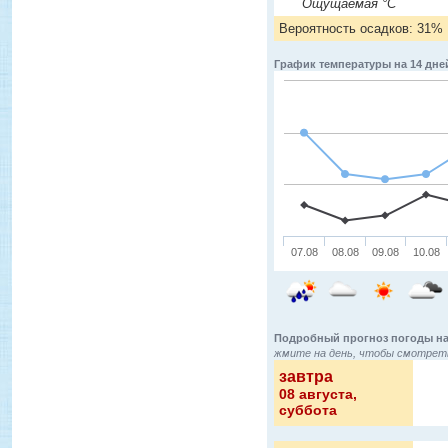
Ощущаемая °C
Вероятность осадков: 31%
График температуры на 14 дне
07.08
08.08
09.08
10.08
Подробный прогноз погоды на
жмите на день, чтобы смотреть
завтра
08 августа
,
суббота