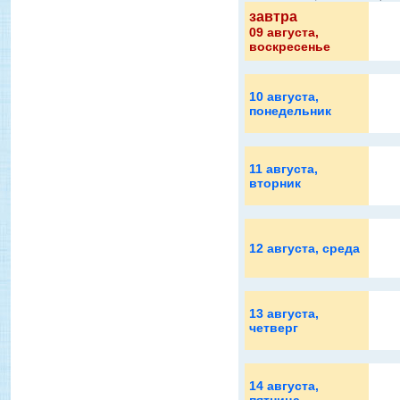
завтра
09 августа
,
воскресенье
10 августа
,
понедельник
11 августа
,
вторник
12 августа
, среда
13 августа
,
четверг
14 августа
,