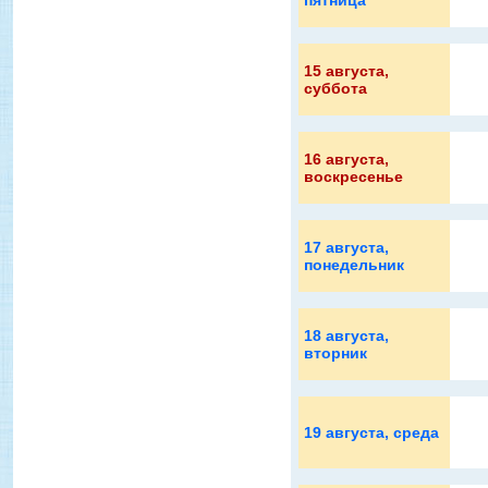
пятница
15 августа
,
суббота
16 августа
,
воскресенье
17 августа
,
понедельник
18 августа
,
вторник
19 августа
, среда