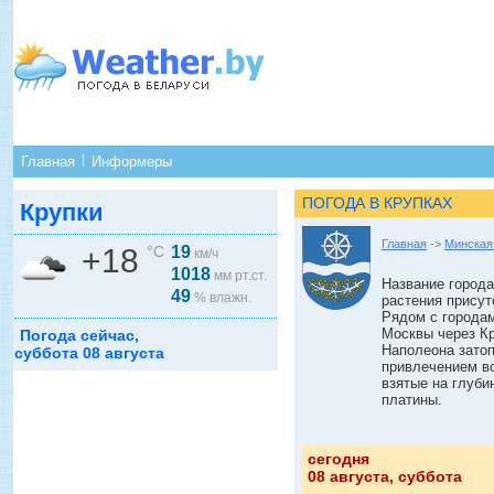
Главная
Информеры
ПОГОДА В КРУПКАХ
Крупки
Главная
->
Минская
+18
°C
19
км/ч
1018
мм рт.ст.
Название города
49
% влажн.
растения присут
Рядом с городам
Москвы через К
Погода сейчас,
Наполеона затоп
суббота 08 августа
привлечением во
взятые на глуби
платины.
сегодня
08 августа, суббота