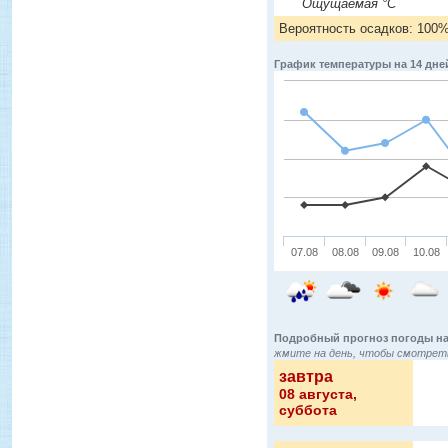
Ощущаемая °C
Вероятность осадков: 100
График температуры на 14 дне
07.08
08.08
09.08
10.08
Подробный прогноз погоды на
жмите на день, чтобы смотреть
завтра
08 августа
,
суббота