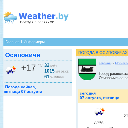
Главная
Информеры
ПОГОДА В ОСИПОВИЧАХ
Осиповичи
Главная
->
Могилев
+17
°C
32
км/ч
1015
мм рт.ст.
Город расположе
61
% влажн.
Осиповичское в
Погода сейчас,
пятница 07 августа
сегодня
07 августа, пятница
У
дождь