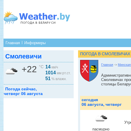
Главная
Информеры
ПОГОДА В СМОЛЕВИЧАХ
Смолевичи
Главная
->
Минская
+22
°C
14
км/ч
1014
мм рт.ст.
Административны
51
% влажн.
Смолевичах про
столицы Белару
Погода сейчас,
четверг 06 августа
сегодня
06 августа, четверг
Утр
пасмурно