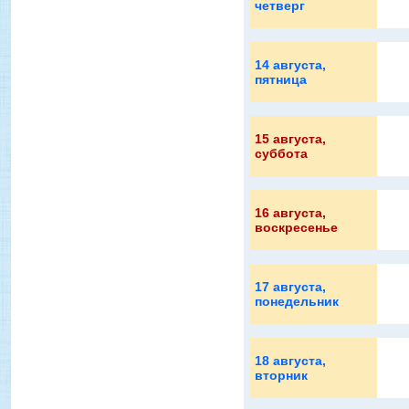
четверг
14 августа
,
пятница
15 августа
,
суббота
16 августа
,
воскресенье
17 августа
,
понедельник
18 августа
,
вторник