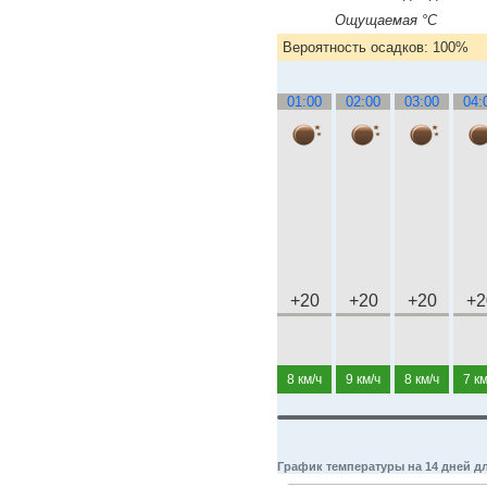
Ощущаемая °C
Вероятность осадков: 100%
01:00
02:00
03:00
04:
+20
+20
+20
+2
8 км/ч
9 км/ч
8 км/ч
7 км
График температуры на 14 дней д