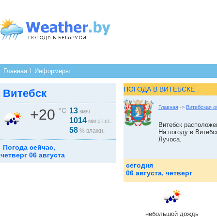
Главная
Информеры
ПОГОДА В ВИТЕБСКЕ
Витебск
Главная
->
Витебская о
+20
°C
13
км/ч
1014
мм рт.ст.
Витебск расположен
58
% влажн.
На погоду в Витебс
Лучоса.
Погода сейчас,
четверг 06 августа
сегодня
06 августа, четверг
небольшой дождь