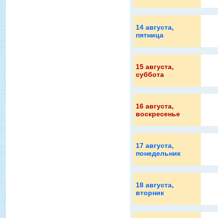
14 августа
,
пятница
15 августа
,
суббота
16 августа
,
воскресенье
17 августа
,
понедельник
18 августа
,
вторник