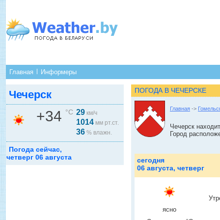
Главная
Информеры
ПОГОДА В ЧЕЧЕРСКЕ
Чечерск
Главная
->
Гомельс
+34
°C
29
км/ч
1014
мм рт.ст.
Чечерск находит
36
% влажн.
Город расположе
Погода сейчас,
четверг 06 августа
сегодня
06 августа, четверг
Утр
ясно