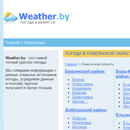
Главная
Информеры
ПОГОДА В ГОМЕЛЬСКОЙ ОБЛАС
Weather.by
- это самый
точный прогноз погоды.
Главная
->
Гомельская область
Мы собираем информацию с
Брагинский район
Буда-
:
разных открытых источников
район
:
погоды, усредняем данные
Брагин
и поэтому прогноз
Алексеевка
Буд
получается более точным.
Асаревичи
Але
Березки
Ант
Бересневка
Бац
Другие...
Бер
Друг
Добрушский район
:
Ельск
Добруш
Андреевка
Ель
Антонов
Але