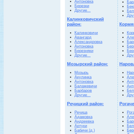
Антоновка
Бар
Березки
Бек
Другие...
Бел
Друг
Калинковичский
район
Кормя
:
Калинковичи
Кор
Авангард
Але
Александровка
Бар
Антоновка
Бер
Березняки
Бер
Другие...
Друг
Мозырский район
Наров
:
Мозырь
Нар
Акулинка
Але
Антоновка
Ант
Балажевичи
Ант
Барбаров
Бел
Другие...
Друг
Речицкий район
Рогач
:
Речица
Рог
Адамовка
Але
Андреевка
Бар
Артуки
Бел
Бабичи (д.)
Бер