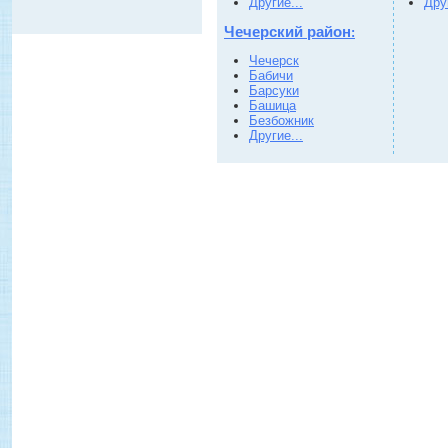
Другие...
Друг
Чечерский район
:
Чечерск
Бабичи
Барсуки
Башица
Безбожник
Другие...