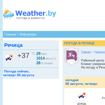
Главная
Информеры
ПОГОДА В РЕЧИЦЕ
Речица
Главная
->
Гомельс
+37
°C
29
км/ч
1014
мм рт.ст.
Районный центр 
26
% влажн.
Климат умеренн
На погоду в Реч
Погода сейчас,
четверг 06 августа
сегодня
06 августа, четверг
У
дождь