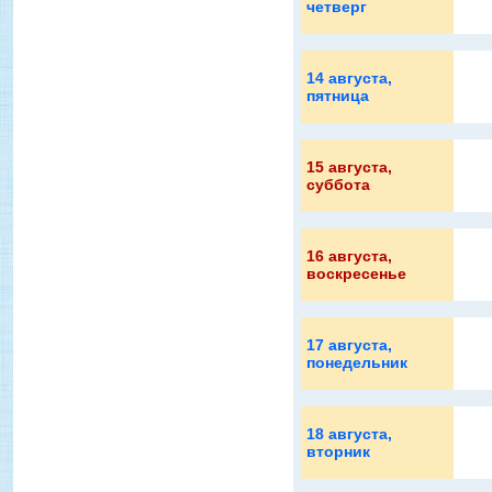
четверг
14 августа
,
пятница
15 августа
,
суббота
16 августа
,
воскресенье
17 августа
,
понедельник
18 августа
,
вторник