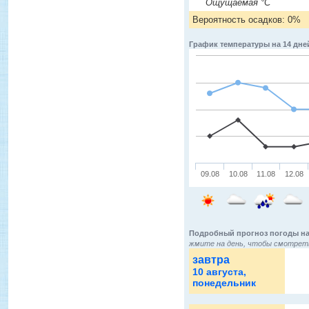
Ощущаемая °C
Вероятность осадков: 0%
График температуры на 14 дне
09.08
10.08
11.08
12.08
Подробный прогноз погоды на
жмите на день, чтобы смотреть
завтра
10 августа
,
понедельник