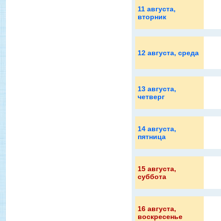
11 августа
,
вторник
12 августа
, среда
13 августа
,
четверг
14 августа
,
пятница
15 августа
,
суббота
16 августа
,
воскресенье