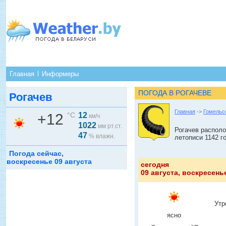
Главная
Информеры
ПОГОДА В РОГАЧЕВЕ
Рогачев
Главная
->
Гомельс
+12
°C
12
км/ч
1022
мм рт.ст.
Рогачев располо
47
% влажн.
летописи 1142 г
Погода сейчас,
воскресенье 09 августа
сегодня
09 августа, воскресень
Утр
ясно